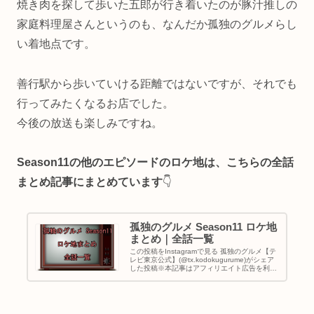
焼き肉を探して歩いた五郎が行き着いたのが豚汁推しの
家庭料理屋さんというのも、なんだか孤独のグルメらし
い着地点です。
善行駅から歩いていける距離ではないですが、それでも
行ってみたくなるお店でした。
今後の放送も楽しみですね。
Season11の他のエピソードのロケ地は、こちらの全話
まとめ記事にまとめています
👇
孤独のグルメ Season11 ロケ地
まとめ｜全話一覧
この投稿をInstagramで見る 孤独のグルメ【テ
レビ東京公式】(@tx.kodokugurume)がシェア
した投稿※本記事はアフィリエイト広告を利用
しています。3年半ぶりに帰ってきた孤独のグ
ルメSeason11。本記事では、Season…