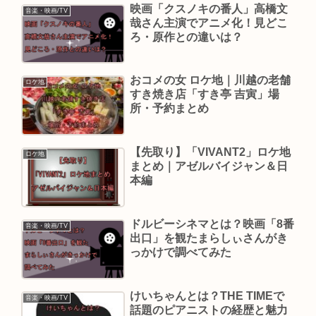
映画「クスノキの番人」高橋文
音楽・映画/TV
哉さん主演でアニメ化！見どこ
ろ・原作との違いは？
おコメの女 ロケ地｜川越の老舗
ロケ地
すき焼き店「すき亭 吉寅」場
所・予約まとめ
【先取り】「VIVANT2」ロケ地
ロケ地
まとめ｜アゼルバイジャン＆日
本編
ドルビーシネマとは？映画「8番
音楽・映画/TV
出口」を観たまらしぃさんがき
っかけで調べてみた
けいちゃんとは？THE TIMEで
音楽・映画/TV
話題のピアニストの経歴と魅力