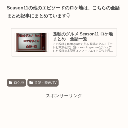
Season11の他のエピソードのロケ地は、こちらの全話
まとめ記事にまとめています
👇
孤独のグルメ Season11 ロケ地
まとめ｜全話一覧
この投稿をInstagramで見る 孤独のグルメ【テ
レビ東京公式】(@tx.kodokugurume)がシェア
した投稿※本記事はアフィリエイト広告を利用
しています。3年半ぶりに帰ってきた孤独のグ
ルメSeason11。本記事では、Season…
ロケ地
音楽・映画/TV
スポンサーリンク